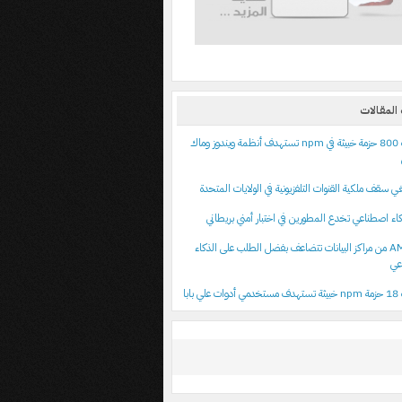
المقالات
اكتشاف 800 حزمة خبيثة في npm تستهدف أنظمة ويندوز وماك
اء اصطناعي تخدع المطورين في اختبار أمني بريطاني
أرباح AMD من مراكز البيانات تتضاعف بفضل الطلب على الذكاء
عي
 بابا