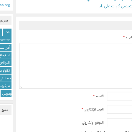
ss.org
معرض 
e
ios
يها بـ
*
twitter
أمن سيبر
استرجاع 
المواقع 
تكنولوجيا
اصطناعي
مايكروس
ودروس
الاسم
*
البريد الإلكتروني
*
مميز
الموقع الإلكتروني