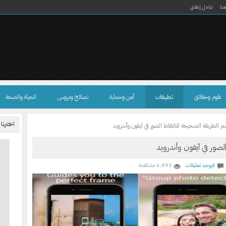
نا
تبادل إعلاني
علوم وحقائق
تطبيقات
أمن وحماية
نصائح ودروس
الحياة والصحة
اخترنا
م الطريقة الصحيحة للالتقاط الصور في آيفون وأندرويد
لصور في آيفون وأندرويد
لايوجد تعليقات
6٬893 مشاهدة