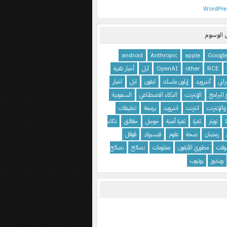
WordPre
الوسوم
android
Anthropic
apple
Googl
RCE
other
OpenAI
آبل
أخبار تقنية
اني
أندرويد
إيلون ماسك
ابفون
ابل
اخبار
البرامج
الإنترنت
الذكاء الاصطناعي
السعودية
والإنترنت
انترنت
اندرويد
برمجة
تطبيقات
تويتر
ثغرة
ثغرة أمنية
جوجل
حقائق
ذكاء
رمضان
صحة
علوم
فيسبوك
قوقل
وفت
مطوري الآيفون
معلومات
نصائح
نصائح
ويندوز
يوتيوب