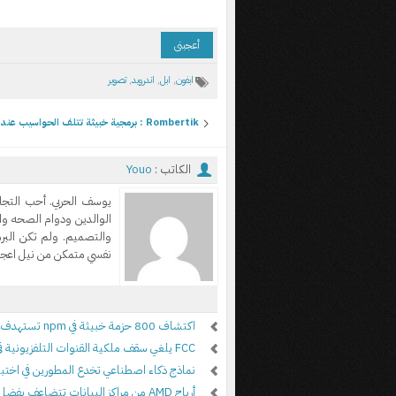
أعجبنى
ابفون
,
ابل
,
اندرويد
,
تصوير
Rombertik : برمجية خبيثة تتلف الحواسيب عند اكتشافها
الكاتب :
Youo
يوسف الحربي. أحب التجا
الوالدين ودوام الصحه وا
والتصميم. ولم تكن الب
نفسي متمكن من نيل اعجاب
اكتشاف 800 حزمة خبيثة في npm تستهدف أنظمة ويندوز وماك ولينكس
FCC يلغي سقف ملكية القنوات التلفزيونية في الولايات المتحدة
نماذج ذكاء اصطناعي تخدع المطورين في اختبار 
أرباح AMD من مراكز البيانات تتضاعف بفضل الطلب على الذكاء الاصطناعي