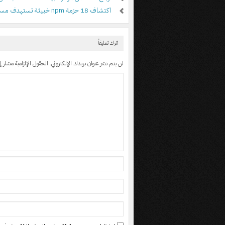
اكتشاف 18 حزمة npm خبيثة تستهدف مستخدمي أدوات علي بابا
اترك تعليقاً
لن يتم نشر عنوان بريدك الإلكتروني.
الحقول الإلزامية مشار إل