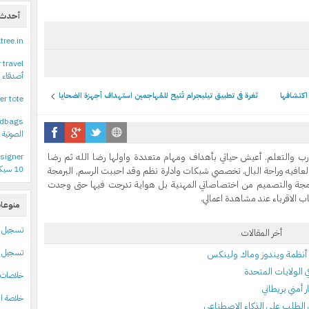
أحدث ا
ltree.in
 travel
أصدقاء 
ثغرة في تطبيق تيليجرام تُتيح للمُهاجمين استهداف أجهزة الضحايا
er tote
ndbags
الصوتية 
رب والتعلم. أعيش حياتي بأهداف ومهام متعددة واولها رضا الله ثم رضا
signer
10 سيكون متاحا حتى لمستخدمي نسخ النظام المقرصنة
لعافيه وراحة البال. تخصصي شبكات وادارة نظم وقد احببت الرسم, البرمجة
رمجة والتصميم من اختصاصاتي المهنية بل هواية تدرجت فيها حتى وجدت
 الاقرباء عند مشاهدة اعمالي.
منوعا
تسجيل
أخر المقالات
تسجيل ا
خلاصات Feed الإدخالا
أمني بريطاني
خلاصة ال