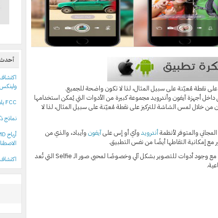
أحدث 
ولينكس
ى نقطة مُعيّنة على سبيل المثال، لذا لا تكون واضحة للجميع.
داخل أجهزة آيفون وأندرويد مجموعة كبيرة من الأدوات التي يُمكن استخدامها
FCC يلغي سقف ملكية القنوات التلفزيونية في الولايات المتحدة
من خلال لمس الشاشة للتركيز على نقطة مُعيّنة على سبيل المثال، لذا لا
نماذج ذك
أندرويد
وآي أو إس على
آيفون
وآيباد، والذي من
 مع إمكانية التقاطها أيضًا من نفس التطبيق.
الاصطنا
التعليمات تظهر على الشاشة عند تشغيل التطبيق مع وجود أدوات للتصوير بشكل آلي وخصوصًا لمحبي صور الـ Selfie التي تُعد
اكتشاف 18 حزمة npm خبيثة تستهدف مستخدمي أدوات علي
عية.