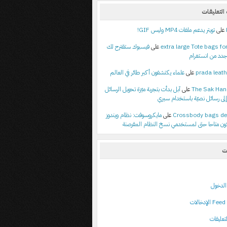
لتعليقات
على
تويتر يدعم ملفات MP4 وليس GIF!
extra large Tote bags for
على
فيسبوك ستقترح لك
جدد من انستغرام
prada leath
على
علماء يكتشفون أكبر طائر في العالم
The Sak Ha
على
آبل بدأت بتجربة ميّزة تحويل الرسائل
إلى رسائل نصيّة باستخدام سيري
Crossbody bags de
على
مايكروسوفت: نظام ويندوز
ت
لدخول
ت
تعليقات