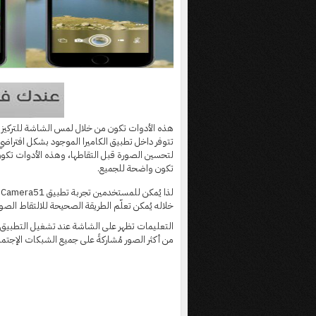
هذه الأدوات تكون من خلال لمس الشاشة للتركيز عل
تتوفر داخل تطبيق الكاميرا الموجود بشكل افتراضي 
لتحسين الصورة قبل التقاطها، وهذه الأدوات تكون 
تكون واضحة للجميع.
لذا يُمكن للمستخدمين تجربة تطبيق Camera51 المجاني والمتوفر لأنظمة
خلاله يُمكن تعلّم الطريقة الصحيحة للالتقاط الصور
من أكثر الصور مُشاركةً على جميع الشبكات الإجتما