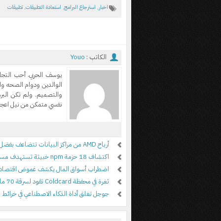
اخبار
,
استرجاع البرامج
,
استعادة التطبيقات
,
تطبيقات
الكاتب :
Youo
يوسف الحربي. أحب التجا
الوالدين ودوام الصحه وا
والتصميم. ولم تكن الب
نفسي متمكن من نيل اعجاب
أرباح AMD من مراكز البيانات تتضاعف بفضل الطلب على الذكاء الاصطناعي
اكتشاف 18 حزمة npm خبيثة تستهدف مستخدمي أدوات علي بابا
اضطراب أسواق المال يكشف غموض اقتصاد ا
ثغرة في محفظة Coldcard تقود لسرقة 70 مليون دولار من البيتكوين
جوجل تغلق أداة الذكاء الاصطناعي في خرائط 