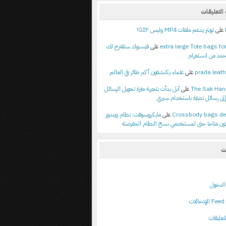
لتعليقات
على
تويتر يدعم ملفات MP4 وليس GIF!
extra large Tote bags for
على
فيسبوك ستقترح لك
جدد من انستغرام
prada leath
على
علماء يكتشفون أكبر طائر في العالم
The Sak Ha
على
آبل بدأت بتجربة ميّزة تحويل الرسائل
إلى رسائل نصيّة باستخدام سيري
Crossbody bags de
على
مايكروسوفت: نظام ويندوز
ت
لدخول
ت
تعليقات