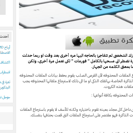
أحدث 
الاصطنا
زك الشخصى ثم تتفاجئ بالحاجه اليها مره أخرى بعد وقت او ربما حدثت
ة تضطر الى مسحها بالكامل ” فورمات ” لكى تعمل مرة أخرى، ولكن
اكتشاف 18 حزمة npm خبيثة تستهدف مستخدمي أدوات علي
 بمعنى الكلمه من الجهاز.
اضطراب 
 الملفات المحذوفه لأن القرص الصلب يقوم بحفظ بيانات الملفات المحذوفه
الذاكرة الخاصة بهاتفك الذكى او ما الى ذلك لاسترجاع ملفاتها المحذوفه يجب
ملفات هذه الكروت.
البيتكوين
 المحذوفه بكافة أنواعها :
جوجل تغل
 داخل كل مجلد بعينه تقوم باختياره ولكنه للأسف لا يقوم باسترجاع الملفات
ت الذاكرة فهو مقتصر على استرجاع الملفات التى قمت بحذفها بنفسك.