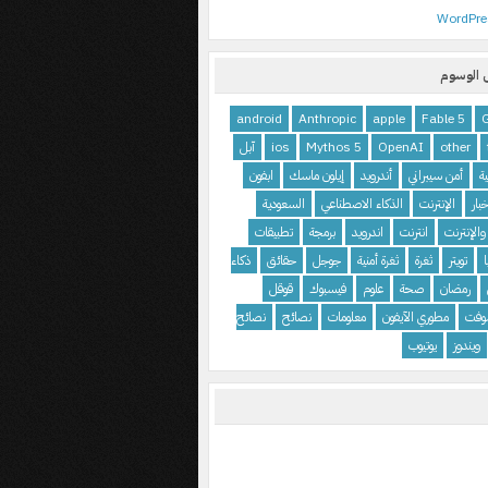
WordPre
الوسوم
android
Anthropic
apple
Fable 5
other
OpenAI
Mythos 5
ios
آبل
ية
أمن سيبراني
أندرويد
إيلون ماسك
ابفون
بار
الإنترنت
الذكاء الاصطناعي
السعودية
والإنترنت
انترنت
اندرويد
برمجة
تطبيقات
تويتر
ثغرة
ثغرة أمنية
جوجل
حقائق
ذكاء
رمضان
صحة
علوم
فيسبوك
قوقل
وفت
مطوري الآيفون
معلومات
نصائح
نصائح
ويندوز
يوتيوب