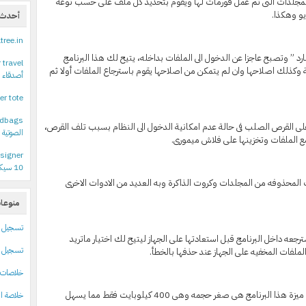
والمجلدات التى تم عمل فورمات لها ويقوم بتحديد كل ملف على حسب نوعه
يو وهكذا.
أحدث ا
ltree.in
د ” وتصبح عاجزا عن الدخول الى الملفات بداخله، يتيح لك هذا البرنامج
 travel
 وكذلك اصلاحها وان لم يتمكن من اصلاحها يقوم باسترجاع الملفات أولا ثم
أصدقاء 
er tote
ndbags
 على القرص الصلب فى حالة عدم امكانية الدخول الى النظام بسبب تلف القرص،
الصوتية 
signer
10 سيكون متاحا حتى لمستخدمي نسخ النظام المقرصنة
 المحذوفه من المجلدات وكروت الذاكرة وبه العديد من الادوات الاخرى
منوعا
تسجيل
عه داخل البرنامج قبل استعادتها على الجهاز ليتيح لك اختيار ماتريد
تسجيل ا
الملفات المخفيه على الجهاز عند حذفها بالخطأ.
خلاصات Feed الإدخالا
واحدا من أقوى برامج استرجاع الملفات ايضا ولكن ميزة هذا البرنامج هى صغر حجمه وهى 400 كيلوبايت فقط مما يسهل
خلاصة ال