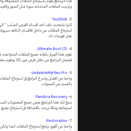
هذا البرنامج يقوم باسترجاع الملفات المحذوفه 
وترتيب الملفات المتشابه سويا مثل الصور والفيد
:
TestDisk
3-
كثيرا مايحدث تلف احد اقسام القرص الصلب ” الهار
استرجاع الملفات من داخل الاقسام التالفه بسهولة
عمل فورمات له.
:
Ultimate Boot CD
4-
يقوم هذا الجهاز باعادة جميع الملفات المتواجده
فيعمل البرنامج من خلال قرص مرن CD ويقوم بجمع الملفات وتخزينها على فلاش ميمورى.
:
UndeleteMyFiles Pro
5-
واحدا من افضل واسرع البرامج فى استرجاع الملفات
بالعديد من المميزات.
:
Pandora Recovery
6-
يتيح لك هذا البرنامج عرض جميع المحتويات المسترج
استرجاعه ومالا تريده، بالاضافة الى استرجاع جميع 
:
Restoration
7-