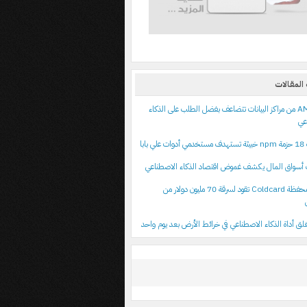
المقالات
أرباح AMD من مراكز البيانات تتضاعف بفضل الطلب على الذكاء
عي
 بابا
أسواق المال يكشف غموض اقتصاد الذكاء الاصطناعي
ثغرة في محفظة Coldcard تقود لسرقة 70 مليون دولار من
ق أداة الذكاء الاصطناعي في خرائط الأرض بعد يوم واحد