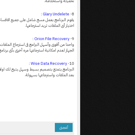
تحميله واستخدامه.
:
Glary Undelete
8-
يقوم البرنامج بعمل مسح شامل على جميع الاقسا
اختيار أى الملفات تريد استرجاعها.
:
Orion File Recovery
9-
واحدا من أقوى وأسهل البرامج فى استرجاع الملفات و
الجهاز لعدم امكانية استرجاعها مره أخرى بأى برنا
:
Wise Data Recovery
10-
البرنامج يتمتع بتصميم بسيط وسهل يتيح لك اولا اخ
بعد الملفات واسترجاعها بسهولة.
أعجبنى