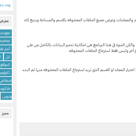
ss.org
م والمجلدات وعرض جميع الملفات المحذوفه بالاسم والمساحة ويتيح لك
معرض 
Google
twitter
الكن الميزة فى هذا البرنامج هى امكانية تدمير البيانات بالكامل من على
أخبار تقن
مج آخر وليس فقط استرجاع الملفات المحذوفه.
ابل
اخ
المواقع 
تيار المجلد او القسم الذى تريد استرجاع الملفات المحذوفه منها ثم البدء
تكنولوجيا
اصطناعي
مايكروس
ودروس
مميز