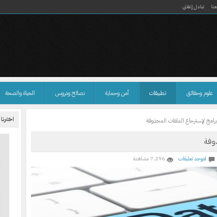
نا
تبادل إعلاني
علوم وحقائق
تطبيقات
أمن وحماية
نصائح ودروس
الحياة والصحة
اخترنا
لايوجد تعليقات
7٬296 مشاهدة