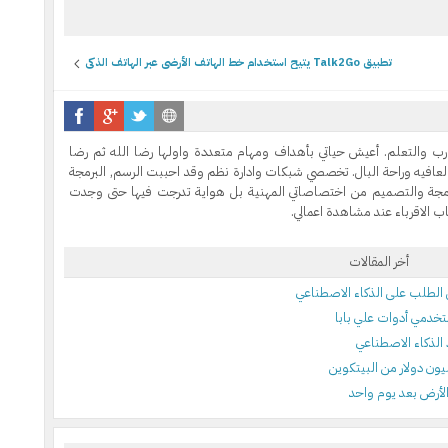
تطبيق Talk2Go يتيح استخدام خط الهاتف الأرضي عبر الهاتف الذكي
رب والتعلم. أعيش حياتي بأهداف ومهام متعددة واولها رضا الله ثم رضا
لعافيه وراحة البال. تخصصي شبكات وادارة نظم وقد احببت الرسم, البرمجة
رمجة والتصميم من اختصاصاتي المهنية بل هواية تدرجت فيها حتى وجدت
 الاقرباء عند مشاهدة اعمالي.
أخر المقالات
لذكاء الاصطناعي
الأرض بعد يوم واحد