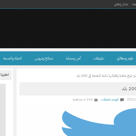
نا
تبادل إعلاني
علوم وحقائق
تطبيقات
أمن وحماية
نصائح ودروس
الحياة والصحة
اخترنا
تر تتيح منصّة إعلاناتها ذاتية الخدمة في 200 بلد
2015
لايوجد تعليقات
6٬944 مشاهدة