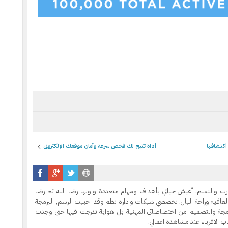
أداة تتيح لك فحص سرعة وأمان موقعك الإلكتروني
رب والتعلم. أعيش حياتي بأهداف ومهام متعددة واولها رضا الله ثم رضا
لعافيه وراحة البال. تخصصي شبكات وادارة نظم وقد احببت الرسم, البرمجة
رمجة والتصميم من اختصاصاتي المهنية بل هواية تدرجت فيها حتى وجدت
 الاقرباء عند مشاهدة اعمالي.