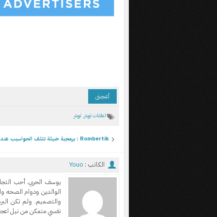
أعجبنى
اعلانات تويتر
,
تويتر
Rombertik : برمجية خبيثة تتلف الحواسيب عند اكتشافها
الكاتب :
Youo
يوسف الحربي. أحب التجا
الوالدين ودوام الصحه وا
والتصميم. ولم تكن الب
نفسي متمكن من نيل اعجاب