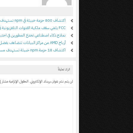
اكتشاف 800 حزمة خبيثة في npm تستهدف أنظمة ويندوز وماك ولينكس
FCC يلغي سقف ملكية القنوات التلفزيونية في الولايات المتحدة
نماذج ذكاء اصطناعي تخدع المطورين في اختبار 
أرباح AMD من مراكز البيانات تتضاعف بفضل الطلب على الذكاء الاصطناعي
اكتشاف 18 حزمة npm خبيثة تستهدف مستخدمي أدوات علي بابا
اترك تعليقاً
لن يتم نشر عنوان بريدك الإلكتروني.
الحقول الإلزامية مشار إل