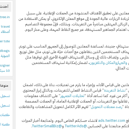
أحدث ا
المعلنين على تحقيق الأهداف المنشودة من الحملات الإعلانية. على سبيل
ltree.in
زيادة الزيارات عالية الجودة إلى موقع المعلن الإلكتروني. أو يمكن الاستفادة من
لزبائن المهتمّين مباشرةً من التغريدات. وبذلك، فإنّ مجموعة التصاميم
 travel
ب اهتمام الجماهير المستهدفة، عبر جميع النقاط المهمة، وعلى مدار اليوم.
أصدقاء 
er tote
 استهدافٍ جديدة، لمساعدة المعلنين للوصول إلى الجمهور المناسب على تويتر.
ndbags
داف المستخدمين الذين يتفاعلون مع أحداث حيّة على تويتر، مثل حفل توزيع
الصوتية 
لمدارس. ويُضاف ذلك إلى وسائل الاستهداف القوية الأخرى التي توفرها مثل
والجهاز
والمكان
والتلفزيون
، لضمان إمكانية استهداف المستخدمين
signer
 المثالي.
10 سيكون متاحا حتى لمستخدمي نسخ النظام المقرصنة
نين على قياس الأداء، وإجراء ما يلزم من تعديلات، بناءً على ذلك، لضمان
منوعا
 “
نشاط التغريدة
” قياس النشاط الفعلي للتغريدات، وبالتالي إبراز المحتوى
كثر من غيره. كما تساعد أداة “
تحليلات الجمهور
” على اكتشاف معلومات
تسجيل
اعلوا مع التغريدات، أو الحملات الإعلانية العامة، أو الحملات المصممة
تسجيل ا
اة “
رصد معدلات التحويل
” لفهم الأثر الكامل لتحويل المشاهدات والتفاعلات
خلاصات Feed الإدخالا
قع
ads.twitter.com
لانشاء حسابكم الخاص اليوم. ولمتابعة أخبار الميزات
خلاصة ال
كنكم متابعتنا على الحسابين
@TwitterAds
و
@TwitterSmallBiz
.