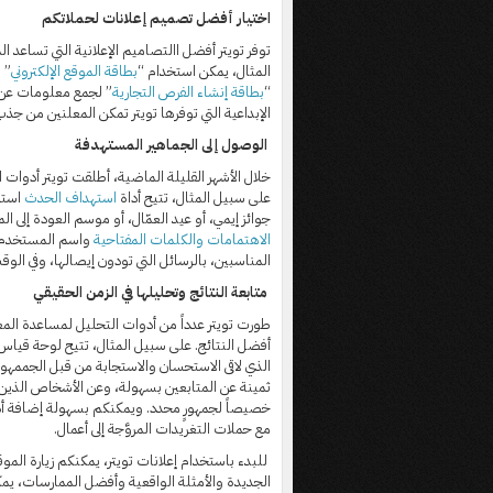
اختيار أفضل تصميم إعلانات لحملاتكم
توفر تويتر أفضل االتصاميم الإعلانية التي تساعد 
المثال، يمكن استخدام “
بطاقة الموقع الإلكتروني
” ل
“
بطاقة إنشاء الفرص التجارية
” لجمع معلومات عن ا
الإبداعية التي توفرها تويتر تمكن المعلنين من جذ
الوصول إلى الجماهير المستهدفة
خلال الأشهر القليلة الماضية، أطلقت تويتر أدوات
على سبيل المثال، تتيح أداة
استهداف الحدث
استه
جوائز إيمي، أو عيد العمّال، أو موسم العودة إلى ا
الاهتمامات
والكلمات المفتاحية
واسم المستخدم
المناسبين، بالرسائل التي تودون إيصالها، وفي الوقت
متابعة النتائج وتحليلها في الزمن الحقيقي
طورت تويتر عدداً من أدوات التحليل لمساعدة المعل
أفضل النتائج. على سبيل المثال، تتيح لوحة قياس
الذي لاقى الاستحسان والاستجابة من قبل الجممهور أ
ثمينة عن المتابعين بسهولة، وعن الأشخاص الذين تف
خصيصاً لجمهورٍ محدد. ويمكنكم بسهولة إضافة أد
مع حملات التغريدات المروَّجة إلى أعمال.
للبدء باستخدام إعلانات تويتر، يمكنكم زيارة المو
الجديدة والأمثلة الواقعية وأفضل الممارسات، يم