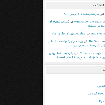
لتعليقات
على
تويتر يدعم ملفات MP4 وليس GIF!
extra large Tote bags for
على
فيسبوك ستقترح لك
جدد من انستغرام
prada leath
على
علماء يكتشفون أكبر طائر في العالم
The Sak Ha
على
آبل بدأت بتجربة ميّزة تحويل الرسائل
إلى رسائل نصيّة باستخدام سيري
Crossbody bags de
على
مايكروسوفت: نظام ويندوز
ت
لدخول
ت
تعليقات