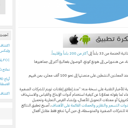
أحدث 
ولينكس
دمة من 33 بلداً إلى
أكثر من 200 بلداً وإقليماً
.
FCC يلغي سقف ملكية القنوات التلفزيونية في الولايات المتحدة
من هندوراس إلى هونغ كونغ، الوصول بفعاليةٍ أكبر إلى جماهيرها
نماذج ذك
وبالإضافة إلى ذلك، أعلنت تويتر أيضاً عن وصول عدد المعلنين النشطين على منصتها إلى نحو 100 ألف معلن، بمن فيهم
الاصطنا
 للأخبار التقنية على نسخة منه: “
منذ إطلاق إعلانات تويتر للشركات الصغيرة
اكتشاف 18 حزمة npm خبيثة تستهدف مستخدمي أدوات علي
 لما يقوله عملاؤنا عن كيفية استخدام أدوات الإبداع والقياس والاستهداف
كتروني) أو معدلات التحويل للأعمال، وإنشاء الفرص التجارية وتحميل
دوات التسعير والتقارير والحملات القائمة على الأهداف
، أصبح تحقيق النتائج
للشركات الصغيرة والمتوسطة، في حين أنها تدفع فقط مقابل أفعال