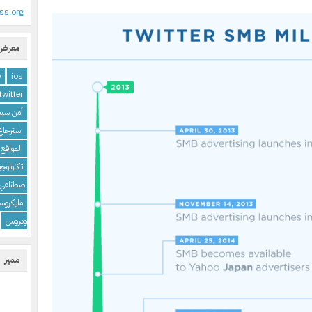
ss.org
معرض 
e
ios
twitter
أمن سيبر
استرجاع 
المواقع 
تكنولوجيا
اصطناعي
مايكروس
ودروس
مميز