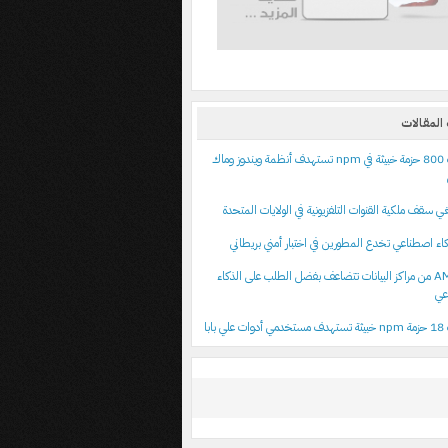
المقالات
اكتشاف 800 حزمة خبيثة في npm تستهدف أنظمة ويندوز وماك
اء اصطناعي تخدع المطورين في اختبار أمني بريطاني
أرباح AMD من مراكز البيانات تتضاعف بفضل الطلب على الذكاء
عي
 بابا