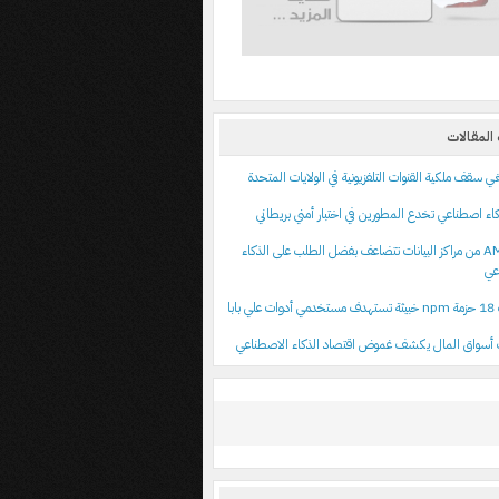
المقالات
اء اصطناعي تخدع المطورين في اختبار أمني بريطاني
أرباح AMD من مراكز البيانات تتضاعف بفضل الطلب على الذكاء
عي
 بابا
أسواق المال يكشف غموض اقتصاد الذكاء الاصطناعي