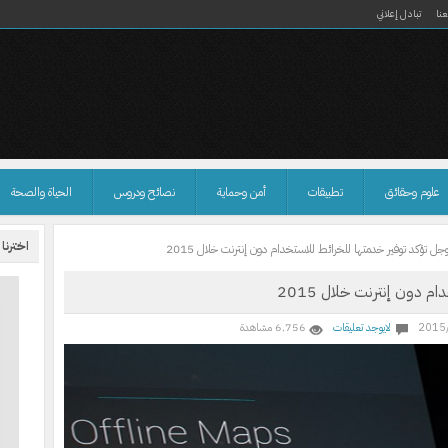
نا
تبادل إعلاني
علوم وحقائق
تطبيقات
أمن وحماية
نصائح ودروس
الحياة والصحة
اخترنا
جل تؤكد توفير خدمتها للخرائط للاستخدام دون إنترنت خلال 2015
 دون إنترنت خلال 2015
2015
لايوجد تعليقات
6٬756 مشاهدة