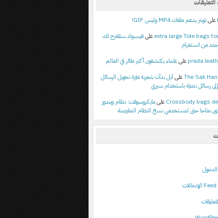
لتعليقات
على
تويتر يدعم ملفات MP4 وليس GIF!
extra large Tote bags for
على
فيسبوك ستقترح لك
جدد من انستغرام
prada leath
على
علماء يكتشفون أكبر طائر في العالم
The Sak Ha
على
آبل بدأت بتجربة ميّزة تحويل الرسائل
إلى رسائل نصيّة باستخدام سيري
Crossbody bags de
على
مايكروسوفت: نظام ويندوز
ت
لدخول
ت
تعليقات
WordPre