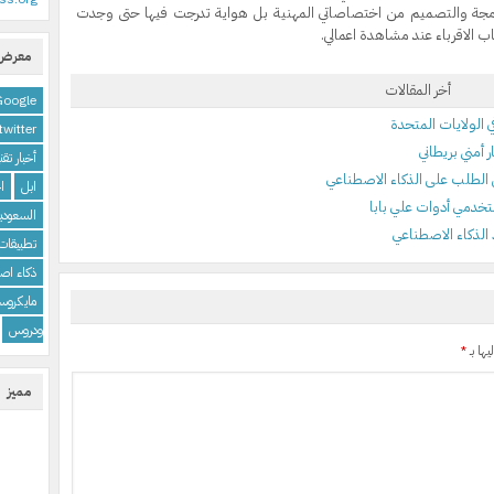
رمجة والتصميم من اختصاصاتي المهنية بل هواية تدرجت فيها حتى وجدت
 الاقرباء عند مشاهدة اعمالي.
معرض 
أخر المقالات
Google
twitter
أمني بريطاني
أخبار تقن
ابل
اخ
السعودي
لذكاء الاصطناعي
تطبيقات
ذكاء اص
مايكروس
ودروس
يها بـ
*
مميز