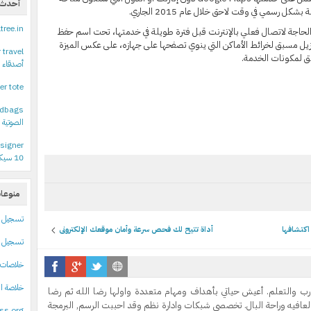
أحدث ا
ل رسمي في وقت لاحق خلال عام 2015 الجاري.
ltree.in
لحاجة لاتصال فعلي بالإنترنت قبل فترة طويلة في خدمتها، تحت اسم حفظ
تنزيل مسبق لخرائط الأماكن التي ينوي تصفحها على جهازه، على عكس الميزة
 travel
بق لمكونات الخدمة.
أصدقاء 
er tote
ndbags
الصوتية 
signer
10 سيكون متاحا حتى لمستخدمي نسخ النظام المقرصنة
منوعا
تسجيل
أداة تتيح لك فحص سرعة وأمان موقعك الإلكتروني
تسجيل ا
خلاصات Feed الإدخالا
خلاصة ال
رب والتعلم. أعيش حياتي بأهداف ومهام متعددة واولها رضا الله ثم رضا
لعافيه وراحة البال. تخصصي شبكات وادارة نظم وقد احببت الرسم, البرمجة
ss.org