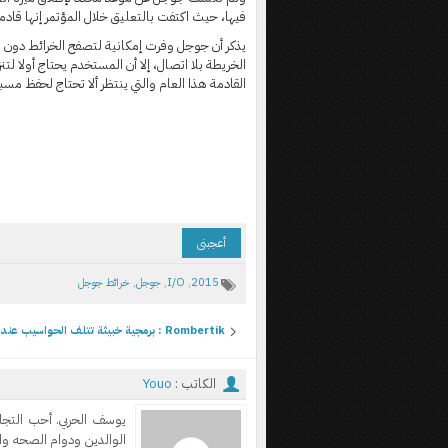
فيها، حيث اكتفت بالتعليق خلال المؤتمر إنها قادمة بشك
يذكر أن جوجل وفرت إمكانية لتصفح الخرائط دون ا
الخريطة بلا اتصال، إلا أن المستخدم يحتاج أولا ل
القادمة هذا العام والتي ينتظر ألا تحتاج لحفظ مس
أعجبنى
2015
,
I/O
,
جوجل
,
خرائط جوجل
Rombertik : برمجية خبيثة تتلف الحواسيب عند اكتشافها
الكاتب :
Youo
يوسف الحربي. أحب التجا
الوالدين ودوام الصحه وا