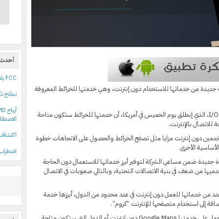
أحدث 
FCC يلغي سقف ملكية القنوات التلفزيونية في الولايات المتحدة
ديدة من خدماتها للاستخدام دون إنترنت، وهي خدمتها للخرائط المعروفة
نماذج ذك
وأوضحت جوجل خلال مؤتمرها للمطورين I/O 2015، الذي إنطلق يوم الخميس في أمريكا، أن خدمتها للخرائط ستكون متاحة
الاصطنا
ة للاتصال بالإنترنت.
اكتشاف 18 حزمة npm خبيثة تستهدف مستخدمي أدوات علي
دمين دون إنترنت مزايا مثل تصفح الخرائط والحصول على الاتجاهات خطوة
لأساسية الأخرى.
اضطراب 
 جديدة ضمن مساعي الشركة لتوفير أبرز خدماتها للاستعمال دون الحاجة
دميها من ضعف في بنية الاتصالات التحتية، وبالتالي صعوبات في الاتصال
 من خدماتها للعمل دون إنترنت في عدد محدود من الدول، أبرزها خدمة
ولم تكشف جوجل عن موعد محدد لإطلاق ميزة العمل على خدمتها Google Maps دون إنترنت أو الدول التي ستكون متاحة