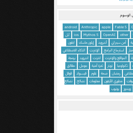
الوسوم
android
Anthropic
apple
Fable 5
other
OpenAI
Mythos 5
ios
آبل
ية
أمن سيبراني
أندرويد
إيلون ماسك
ابفون
بار
استرجاع البرامج
الإنترنت
الذكاء الاصطناعي
ة
المواقع والإنترنت
انترنت
اندرويد
برمجة
تكنولوجيا
تويتر
ثغرة أمنية
جوجل
حقائق
طناعي
رمضان
صحة
علوم
فيسبوك
قوقل
وفت
مطوري الآيفون
معلومات
نصائح
نصائح
ويندوز
يوتيوب