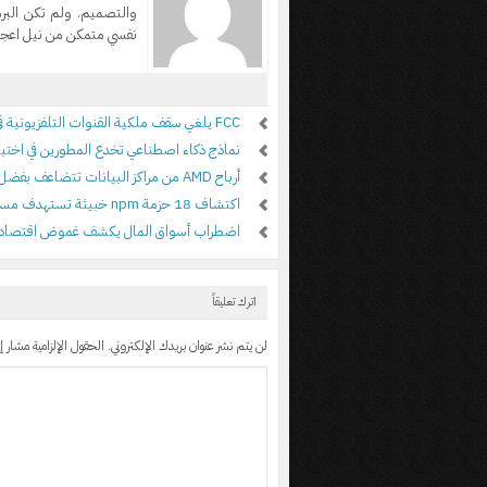
والتصميم. ولم تكن الب
نفسي متمكن من نيل اعجاب
FCC يلغي سقف ملكية القنوات التلفزيونية في الولايات المتحدة
نماذج ذكاء اصطناعي تخدع المطورين في اختبار 
أرباح AMD من مراكز البيانات تتضاعف بفضل الطلب على الذكاء الاصطناعي
اكتشاف 18 حزمة npm خبيثة تستهدف مستخدمي أدوات علي بابا
اضطراب أسواق المال يكشف غموض اقتصاد ا
اترك تعليقاً
لن يتم نشر عنوان بريدك الإلكتروني.
الحقول الإلزامية مشار إل