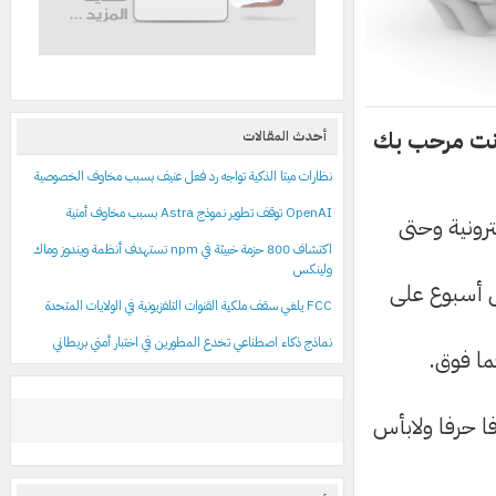
فأنت مرحب بك
أحدث المقالات
نظارات ميتا الذكية تواجه رد فعل عنيف بسبب مخاوف الخصوصية
OpenAI توقف تطوير نموذج Astra بسبب مخاوف أمنية
ترونية وحتى
اكتشاف 800 حزمة خبيثة في npm تستهدف أنظمة ويندوز وماك
ولينكس
 أسبوع على
FCC يلغي سقف ملكية القنوات التلفزيونية في الولايات المتحدة
نماذج ذكاء اصطناعي تخدع المطورين في اختبار أمني بريطاني
 حرفا ولابأس