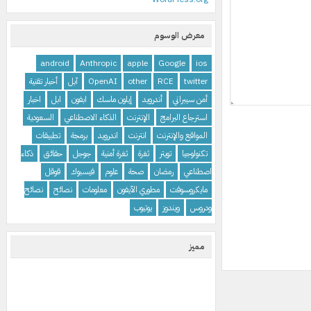
معرض الوسوم
android
Anthropic
apple
Google
ios
twitter
RCE
other
OpenAI
آبل
أخبار تقنية
أمن سيبراني
أندرويد
إيلون ماسك
ابفون
ابل
اخبار
استرجاع البرامج
الإنترنت
الذكاء الاصطناعي
السعودية
المواقع والإنترنت
انترنت
اندرويد
برمجة
تطبيقات
تكنولوجيا
تويتر
ثغرة
ثغرة أمنية
جوجل
حقائق
ذكاء
اصطناعي
رمضان
صحة
علوم
فيسبوك
قوقل
مايكروسوفت
مطوري الآيفون
معلومات
نصائح
نصائح
ودروس
ويندوز
يوتيوب
مميز