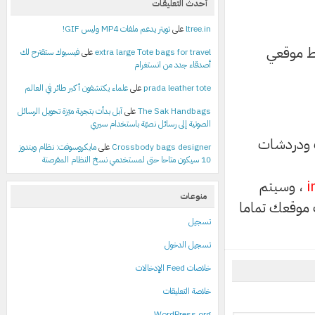
أحدث التعليقات
ltree.in
على
تويتر يدعم ملفات MP4 وليس GIF!
بط موقعي
extra large Tote bags for travel
على
فيسبوك ستقترح لك
أصدقاء جدد من انستغرام
prada leather tote
على
علماء يكتشفون أكبر طائر في العالم
The Sak Handbags
على
آبل بدأت بتجربة ميّزة تحويل الرسائل
الصوتية إلى رسائل نصيّة باستخدام سيري
الذات ودردشات
Crossbody bags designer
على
مايكروسوفت: نظام ويندوز
10 سيكون متاحا حتى لمستخدمي نسخ النظام المقرصنة
i
، وسيتم
منوعات
ت موقعك تماما
تسجيل
تسجيل الدخول
خلاصات Feed الإدخالات
خلاصة التعليقات
WordPress.org