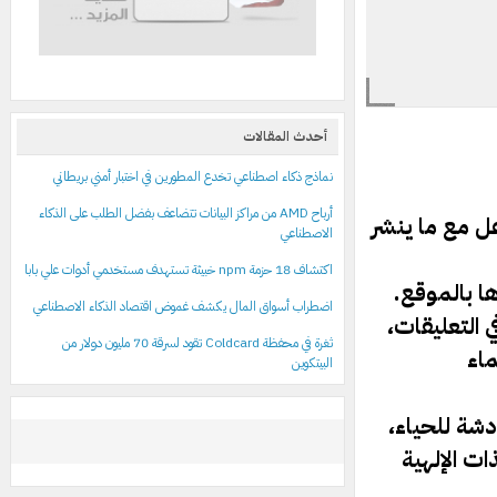
أحدث المقالات
نماذج ذكاء اصطناعي تخدع المطورين في اختبار أمني بريطاني
أرباح AMD من مراكز البيانات تتضاعف بفضل الطلب على الذكاء
عل مع ما ينشر
الاصطناعي
اكتشاف 18 حزمة npm خبيثة تستهدف مستخدمي أدوات علي بابا
ا بالموقع.
اضطراب أسواق المال يكشف غموض اقتصاد الذكاء الاصطناعي
 التعليقات،
ثغرة في محفظة Coldcard تقود لسرقة 70 مليون دولار من
ماء
البيتكوين
شة للحياء،
ات الإلهية