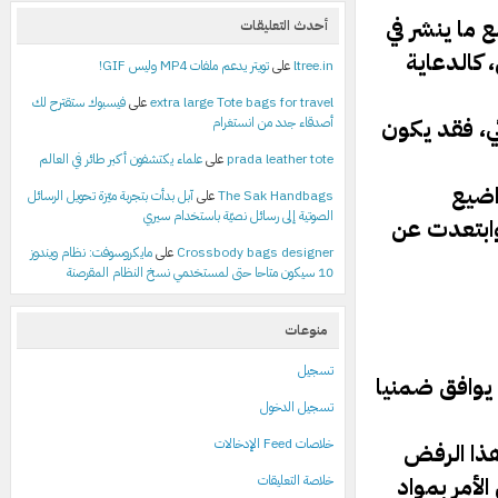
 ما ينشر في
أحدث التعليقات
 كالدعاية
ltree.in
على
تويتر يدعم ملفات MP4 وليس GIF!
extra large Tote bags for travel
على
فيسبوك ستقترح لك
ئي، فقد يكون
أصدقاء جدد من انستغرام
prada leather tote
على
علماء يكتشفون أكبر طائر في العالم
اضيع
The Sak Handbags
على
آبل بدأت بتجربة ميّزة تحويل الرسائل
الصوتية إلى رسائل نصيّة باستخدام سيري
وابتعدت عن
Crossbody bags designer
على
مايكروسوفت: نظام ويندوز
10 سيكون متاحا حتى لمستخدمي نسخ النظام المقرصنة
منوعات
تسجيل
 يوافق ضمنيا
تسجيل الدخول
خلاصات Feed الإدخالات
هذا الرفض
لأمر بمواد
خلاصة التعليقات