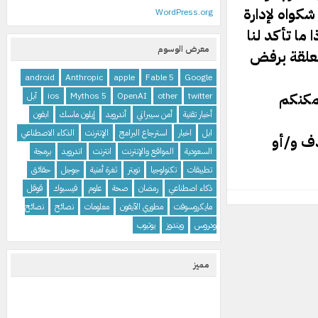
كواه لإدارة
WordPress.org
ما تأكد لنا
معرض الوسوم
تعلقة برفض
android
Anthropic
apple
Fable 5
Google
يمكنكم
twitter
other
OpenAI
Mythos 5
ios
آبل
أخبار تقنية
أمن سيبراني
أندرويد
إيلون ماسك
ابفون
ابل
اخبار
استرجاع البرامج
الإنترنت
الذكاء الاصطناعي
ذف و/أو
السعودية
المواقع والإنترنت
انترنت
اندرويد
برمجة
تطبيقات
تكنولوجيا
تويتر
ثغرة أمنية
جوجل
حقائق
ذكاء اصطناعي
رمضان
صحة
علوم
فيسبوك
قوقل
مايكروسوفت
مطوري الآيفون
معلومات
نصائح
نصائح
ودروس
ويندوز
يوتيوب
مميز